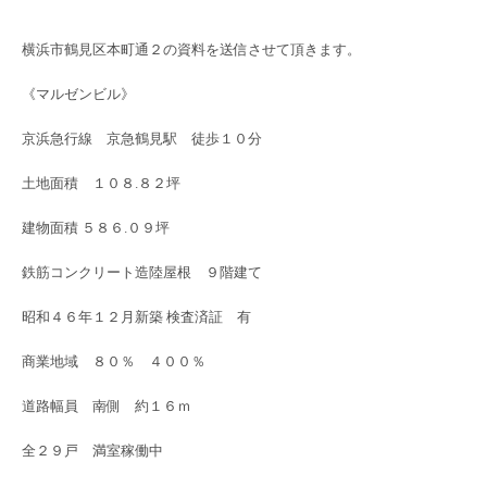
横浜市鶴見区本町通２の資料を送信させて頂きます。
《マルゼンビル》
京浜急行線 京急鶴見駅 徒歩１０分
土地面積 １０８.８２坪
建物面積 ５８６.０９坪
鉄筋コンクリート造陸屋根 ９階建て
昭和４６年１２月新築 検査済証 有
商業地域 ８０％ ４００％
道路幅員 南側 約１６ｍ
全２９戸 満室稼働中