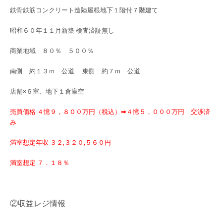
鉄骨鉄筋コンクリート造陸屋根地下１階付７階建て
昭和６０年１１月新築 検査済証無し
商業地域 ８０％ ５００％
南側 約１３ｍ 公道 東側 約７ｍ 公道
店舗×６室、地下１倉庫空
売買価格 ４憶９，８００万円（税込）➡４憶５，０００万円 交渉済
み
満室想定年収 ３２,３２０,５６０円
満室想定 ７．１８％
②収益レジ情報