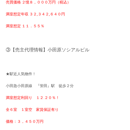
売買価格 ２憶８，０００万円（税込）
満室想定年収 ３２,３４２,６４０円
満室想定 １１．５５％
③【売主代理情報】小田原ソシアルビル
★駅近人気物件！
小田急小田原線 『蛍田』駅 徒歩２分
満室想定利回り １２.２０％！
全６室 １室空 家賃保証有り
価格：３，４５０万円